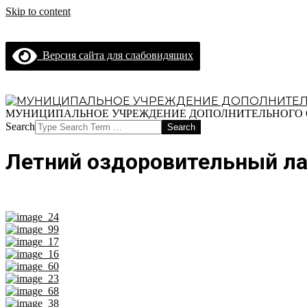
Skip to content
Версия сайта для слабовидящих
МУНИЦИПАЛЬНОЕ
МУНИЦИПАЛЬНОЕ УЧРЕЖДЕНИЕ ДОПОЛНИТЕЛЬНОГО О
УЧРЕЖДЕНИЕ
Search
ДОПОЛНИТЕЛЬНОГО
ОБРАЗОВАНИЯ
Летний оздоровительный ла
"СПОРТИВНАЯ
ШКОЛА
ОЛИМПИЙСКОГО
РЕЗЕРВА
№
10"
ГОРОДА
ЯРОСЛАВЛЯ